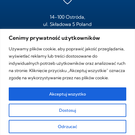
14-100 Ostróda,
ul. Składowa 5 Poland
Cenimy prywatność użytkowników
Używamy plików cookie, aby poprawić jakość przeglądania,
tel.
+ 48 /89/ 646 05 95
wyświetlać reklamy lub treści dostosowane do
fax.
+ 48 /89/ 646 05 97
indywidualnych potrzeb użytkowników oraz analizować ruch
na stronie. Kliknięcie przycisku „Akceptuj wszystkie” oznacza
zgodę na wykorzystywanie przez nas plików cookie.
e-mail:
sdk@sdk.com.pl
Akceptuj wszystko
NIP PL-7411002174
Dostosuj
© SDK 2024. Projekt i wykonanie
zabart.com
Odrzucać