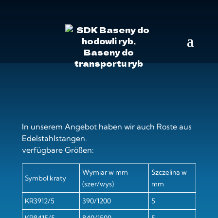
SDK
»
Angebot
»
Edelstahl-Gitter
EDELSTAHL-GITTER
In unserem Angebot haben wir auch Roste aus
Edelstahlstangen.
verfügbare Größen:
Wymiar w mm
Szczelina w
Symbol kraty
(szer/wys)
mm
KR3912/5
390/1200
5