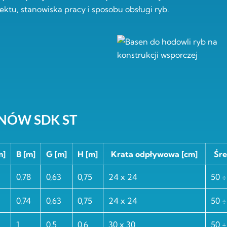
ktu, stanowiska pracy i sposobu obsługi ryb.
NÓW SDK ST
m]
B [m]
G [m]
H [m]
Krata odpływowa [cm]
Śre
0,78
0,63
0,75
24 x 24
50 ÷
0,74
0,63
0,75
24 x 24
50 ÷
1
0,5
0,6
30 x 30
50 ÷