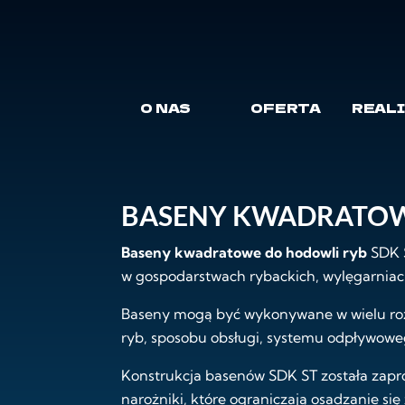
SDK
»
Oferta
»
Baseny kwadratowe do hod
BASENY KWADRAT
O NAS
OFERTA
REAL
BASENY KWADRATOW
Baseny kwadratowe do hodowli ryb
SDK S
w gospodarstwach rybackich, wylęgarniac
Baseny mogą być wykonywane w wielu rozm
ryb, sposobu obsługi, systemu odpływoweg
Konstrukcja basenów SDK ST została zapr
narożniki, które ograniczają osadzanie si