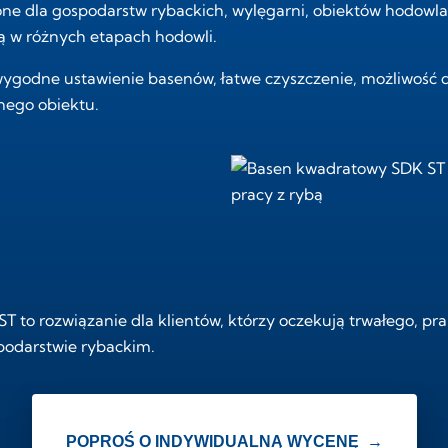
e dla gospodarstw rybackich, wylęgarni, obiektów hodowlan
ą w różnych etapach hodowli.
ę wygodne ustawienie basenów, łatwe czyszczenie, możliwoś
nego obiektu.
T to rozwiązanie dla klientów, którzy oczekują trwałego, pr
odarstwie rybackim.
POPROŚ O INDYWIDUALNĄ WYCENĘ →