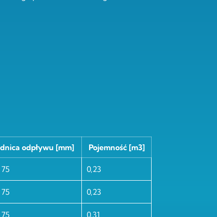
dnica odpływu [mm]
Pojemność [m3]
 75
0,23
 75
0,23
 75
0,31