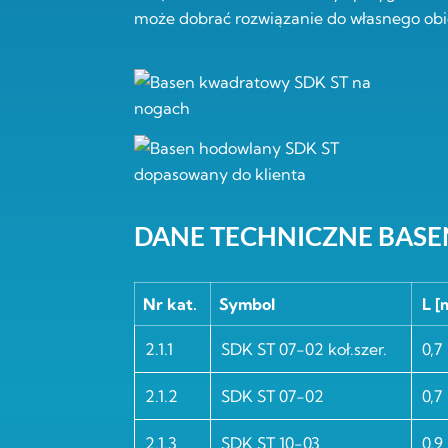
może dobrać rozwiązanie do własnego obie
DANE TECHNICZNE BASE
Nr kat.
Symbol
L [
2.1.1
SDK ST 07-02 koł.szer.
0,7
2.1.2
SDK ST 07-02
0,7
2.1.3
SDK ST 10-03
0,9