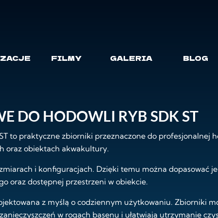
owli ryb SDK ST
OWE DO HODOWLI RYB S
IZACJE
FILMY
GALERIA
BLOG
E DO HODOWLI RYB SDK ST
T to praktyczne zbiorniki przeznaczone do profesjonalnej h
h oraz obiektach akwakultury.
iarach i konfiguracjach. Dzięki temu można dopasować je
o oraz dostępnej przestrzeni w obiekcie.
ojektowana z myślą o codziennym użytkowaniu. Zbiorniki mo
ę zanieczyszczeń w rogach basenu i ułatwiają utrzymanie czys