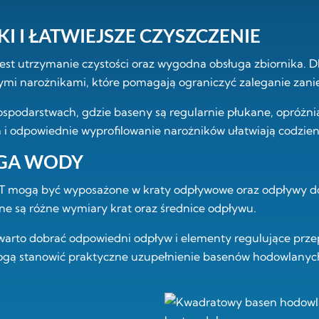
 I ŁATWIEJSZE CZYSZCZENIE
st utrzymanie czystości oraz wygodna obsługa zbiornika.
ymi narożnikami, które pomagają ograniczyć zaleganie zan
ospodarstwach, gdzie baseny są regularnie płukane, opróżn
 i odpowiednie wyprofilowanie narożników ułatwiają codzien
UGA WODY
ST mogą być wyposażone w kraty odpływowe oraz odpływy 
ne są różne wymiary krat oraz średnice odpływu.
warto dobrać odpowiedni odpływ i elementy regulujące prz
mogą stanowić praktyczne uzupełnienie basenów hodowlanyc