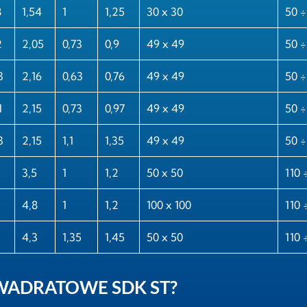
8
1,54
1
1,25
30 x 30
50 ÷
2
2,05
0,73
0,9
49 x 49
50 ÷
3
2,16
0,63
0,76
49 x 49
50 ÷
1
2,15
0,73
0,97
49 x 49
50 ÷
3
2,15
1,1
1,35
49 x 49
50 ÷
3,5
1
1,2
50 x 50
110 
4,8
1
1,2
100 x 100
110 
4,3
1,35
1,45
50 x 50
110 
WADRATOWE SDK ST?