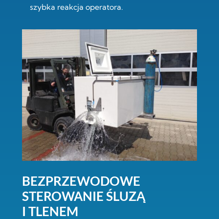
szybka reakcja operatora.
BEZPRZEWODOWE
STEROWANIE ŚLUZĄ
I TLENEM