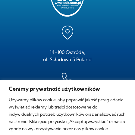
14-100 Ostróda,
ul. Składowa 5 Poland
Cenimy prywatność użytkowników
tel.
+ 48 /89/ 646 05 95
Używamy plików cookie, aby poprawić jakość przeglądania,
fax.
+ 48 /89/ 646 05 97
wyświetlać reklamy lub treści dostosowane do
indywidualnych potrzeb użytkowników oraz analizować ruch
na stronie. Kliknięcie przycisku „Akceptuj wszystkie” oznacza
zgodę na wykorzystywanie przez nas plików cookie.